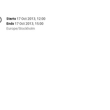
onference
Starts
17 Oct 2013, 12:00
Date/Time
formation
Ends
17 Oct 2013, 15:00
All
Europe/Stockholm
times
are
in
Europe/Stockholm