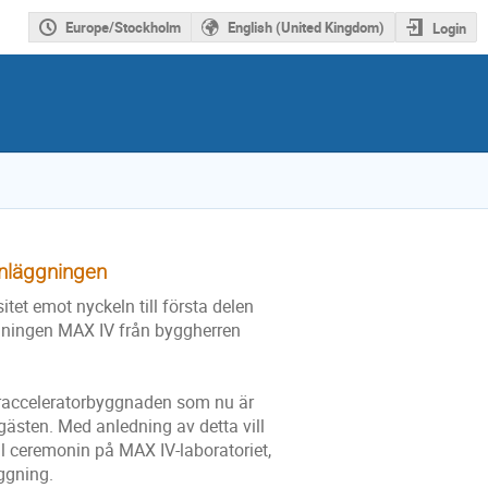
Europe/Stockholm
English (United Kingdom)
Login
anläggningen
tet emot nyckeln till första delen
gningen MAX IV från byggherren
äracceleratorbyggnaden som nu är
sgästen. Med anledning av detta vill
l ceremonin på MAX IV-laboratoriet,
äggning.