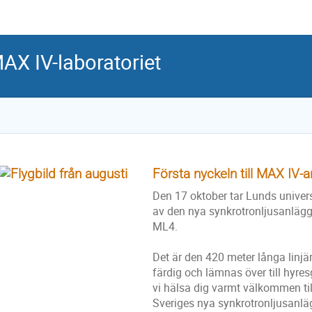
MAX IV-laboratoriet
Första nyckeln till MAX IV-
Den 17 oktober tar Lunds universi
av den nya synkrotronljusanläg
ML4.
Det är den 420 meter långa linj
färdig och lämnas över till hyre
vi hälsa dig varmt välkommen til
Sveriges nya synkrotronljusanl