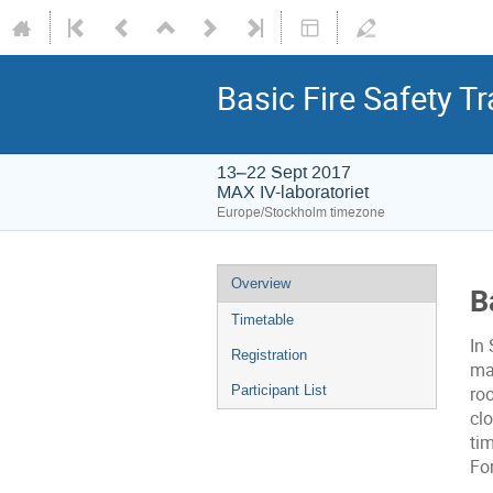
Basic Fire Safety T
13–22 Sept 2017
MAX IV-laboratoriet
Europe/Stockholm timezone
Overview
B
Timetable
In 
Registration
man
Participant List
roo
cl
tim
Fo