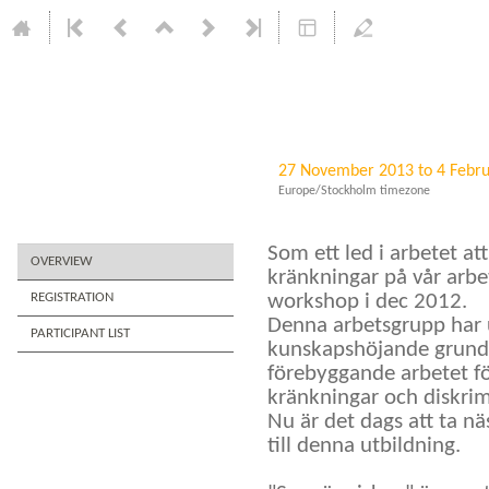
Se människan
27 November 2013 to 4 Febr
Europe/Stockholm timezone
Som ett led i arbetet at
OVERVIEW
kränkningar på vår arbet
REGISTRATION
workshop i dec 2012.

Denna arbetsgrupp har 
PARTICIPANT LIST
kunskapshöjande grundut
förebyggande arbetet för
kränkningar och diskrimi
Nu är det dags att ta näs
till denna utbildning.
