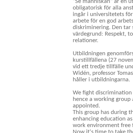
"Se människan" är en ut
obligatorisk för alla ans
ingår i universitetets f
arbete för en god arbets-
diskriminering. Den tar 
värdegrund: Respekt, tol
relationer.

Utbildningen genomförs 
kurstillfällena (27 nov
vid ett tredje tillfälle u
Widén, professor Tomas 
håller i utbildningarna.

We fight discrimination 
hence a working group 
appointed.

This group has during 
enhancing education as p
work environment free f
Now it's time to take th