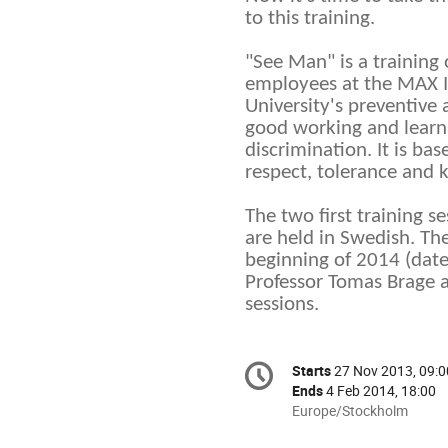
to this training.

"See Man" is a training 
employees at the MAX IV 
University's preventive 
good working and learni
discrimination. It is base
respect, tolerance and ki
The two first training 
are held in Swedish. The 
beginning of 2014 (date
Professor Tomas Brage an
sessions.
Conference
Starts
27 Nov 2013, 09:0
Date/Time
information
Ends
4 Feb 2014, 18:00
All
Europe/Stockholm
times