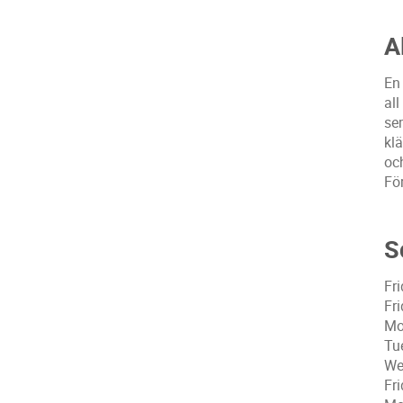
A
En
all
se
klä
oc
Fö
S
Fr
Fr
Mo
Tu
We
Fr