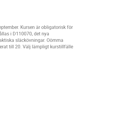
eptember. Kursen är obligatorisk för
ållas i D110070, det nya
raktiska släckövningar. Oömma
t till 20. Välj lämpligt kurstillfälle