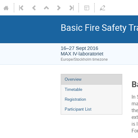
Basic Fire Safety T
16–27 Sept 2016
MAX IV-laboratoriet
Europe/Stockholm timezone
Overview
B
Timetable
In 
Registration
man
Participant List
the
ex
is 
Fo