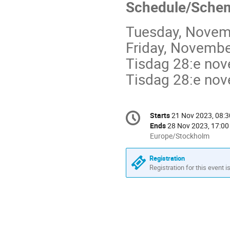
Schedule/Sche
Tuesday, Novemb
Friday, November
Tisdag 28:e nov
Tisdag 28:e nov
Conference
Starts
21 Nov 2023, 08:3
Date/Time
information
Ends
28 Nov 2023, 17:00
All
Europe/Stockholm
times
are
Registration
in
Registration for this event i
Europe/Stockholm