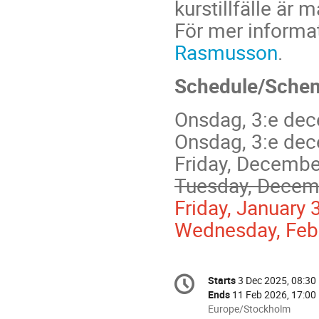
kurstillfälle är m
För mer informa
Rasmusson
.
Schedule/Sche
Onsdag, 3:e dec
Onsdag, 3:e dec
Friday, December
Tuesday, Decemb
Friday, January 
Wednesday, Febru
Conference
Starts
3 Dec 2025, 08:30
Date/Time
information
Ends
11 Feb 2026, 17:00
All
Europe/Stockholm